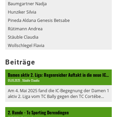
Baumgartner Nadja
Hunziker Silvia
Pineda Aldana Genesis Betsabe
Rütimann Andrea
Stäuble Claudia
Wollschlegel Flavia
Beiträge
Damen aktiv 2. Liga: Regenreicher Auftakt in die neue IC Saison
05.05.2025
, Stäuble Claudia
Am 4. Mai 2025 fand die IC-Begegnung der Damen 1
aktiv 2. Liga vom TC Bally gegen den TC Cortébe...
2. Runde - Tc Sporting Derendingen