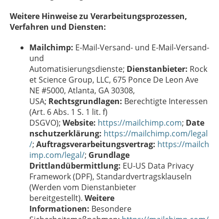
Weitere Hinweise zu Verarbeitungsprozessen,
Verfahren und Diensten:
Mailchimp:
E-Mail-Versand- und E-Mail-Versand-
und
Automatisierungsdienste;
Dienstanbieter:
Rock
et Science Group, LLC, 675 Ponce De Leon Ave
NE #5000, Atlanta, GA 30308,
USA;
Rechtsgrundlagen:
Berechtigte Interessen
(Art. 6 Abs. 1 S. 1 lit. f)
DSGVO);
Website:
https://mailchimp.com
;
Date
nschutzerklärung:
https://mailchimp.com/legal
/
;
Auftragsverarbeitungsvertrag:
https://mailch
imp.com/legal/
;
Grundlage
Drittlandübermittlung:
EU-US Data Privacy
Framework (DPF), Standardvertragsklauseln
(Werden vom Dienstanbieter
bereitgestellt).
Weitere
Informationen:
Besondere