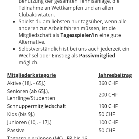
Benutzung der gesamten Tennisanlage, die
Teilnahme an Wettkämpfen und an allen
Clubaktivitäten.
Spielst du am liebsten nur tagsüber, wenn alle
anderen zur Arbeit fahren müssen, ist die
Mitgliedschaft als
Tagesspieler/in
eine gute
Alternative.
Selbstverständlich ist bei uns auch jederzeit ein
Wechsel oder Einstieg als
Passivmitglied
möglich.
Mitgliederkategorie
Jahresbeitrag
Aktive (18J. - 65J.)
360 CHF
Senioren (ab 65J.),
200 CHF
Lehrlinge/Studenten
Schnuppermitgliedschaft
190 CHF
Kids (bis 9J.)
50 CHF
Junioren (10J. - 17J.)
100 CHF
Passive
50 CHF
Tagesspieler/Innen (MO - FR bis 16