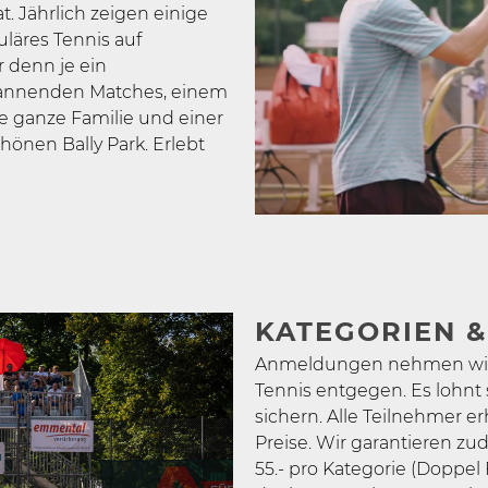
at. Jährlich zeigen einige
uläres Tennis auf
 denn je ein
spannenden Matches, einem
 ganze Familie und einer
nen Bally Park. Erlebt
KATEGORIEN 
Anmeldungen nehmen wir n
Tennis entgegen. Es lohnt s
sichern. Alle Teilnehmer e
Preise. Wir garantieren zud
55.- pro Kategorie (Doppel F