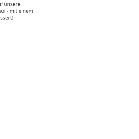
uf unsere
uf - mit einem
ssert!