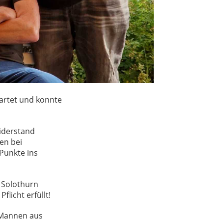
tartet und konnte
Widerstand
en bei
Punkte ins
h Solothurn
licht erfüllt!
 Mannen aus