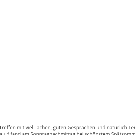
Treffen mit viel Lachen, guten Gesprächen und natürlich Te
au ;) fand am Sonntagnachmittag bei schönstem Spätsomm