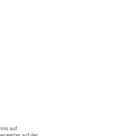
nnis auf
erwetter auf der