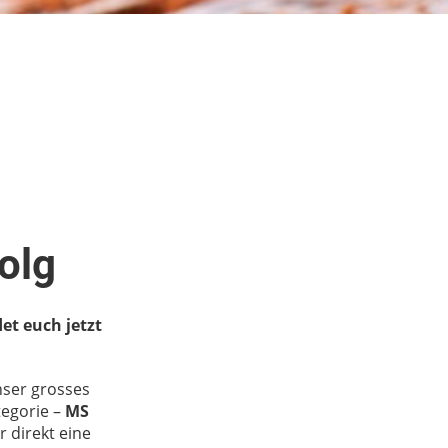
folg
et euch jetzt
nser grosses
tegorie –
MS
 direkt eine