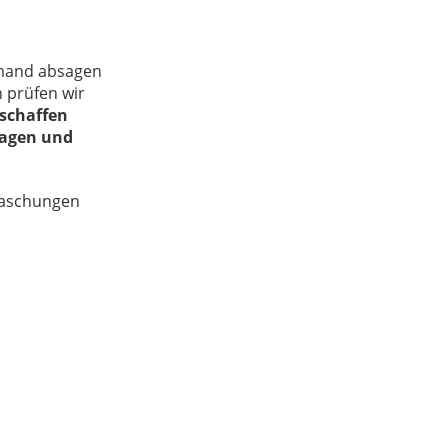
emand absagen
h prüfen wir
 schaffen
ragen und
raschungen