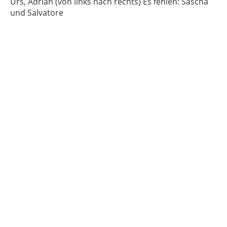
Urs, Adrian (von links nach rechts) Es fehlen: Sascha
und Salvatore