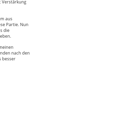
t Verstärkung
am aus
se Partie. Nun
s die
reben.
 meinen
tunden nach den
s besser