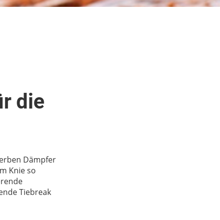
r die
 herben Dämpfer
am Knie so
ierende
ende Tiebreak