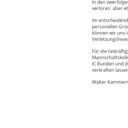
In den zwei fol
verloren aber ebe
Im entscheidend
personellen Grün
können wir uns i
Verletzungshexe 
Für die tatkräf
Mannschaftskolle
IC Runden und de
verkraften lasse
Walter Kammer